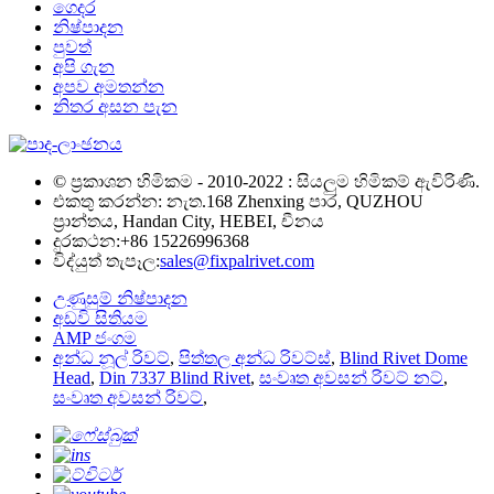
ගෙදර
නිෂ්පාදන
පුවත්
අපි ගැන
අපව අමතන්න
නිතර අසන පැන
© ප්‍රකාශන හිමිකම - 2010-2022 : සියලුම හිමිකම් ඇවිරිණි.
එකතු කරන්න: නැත.168 Zhenxing පාර, QUZHOU
ප්‍රාන්තය, Handan City, HEBEI, චීනය
දුරකථන:
+86 15226996368
විද්යුත් තැපෑල:
sales@fixpalrivet.com
උණුසුම් නිෂ්පාදන
අඩවි සිතියම
AMP ජංගම
අන්ධ නූල් රිවට්
,
පිත්තල අන්ධ රිවට්ස්
,
Blind Rivet Dome
Head
,
Din 7337 Blind Rivet
,
සංවෘත අවසන් රිවට් නට්
,
සංවෘත අවසන් රිවට්
,