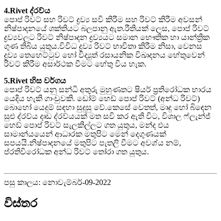
4.Rivet ද්රව්ය
පොප් රිවට් සහ රිවට් ද්‍රව්‍ය සවි කිරීම සහ රිවට් කිරීම අවසන්
නිෂ්පාදනයේ ශක්තියට බලපානු ඇත.රීතියක් ලෙස, පොප් රිවට්
ද්‍රව්‍යවලට රිවට් නිෂ්පාදන ද්‍රව්‍යයට සමාන භෞතික හා යාන්ත්‍රික
ගුණ තිබිය යුතුය.විවිධ ද්‍රව්‍ය රිවට් භාවිතා කිරීම නිසා, වෙනස
ද්‍රව්‍ය තෙහෙට්ටුව හෝ විද්‍යුත් රසායනික විඛාදනය හේතුවෙන්
රිවට් කිරීම අසාර්ථක වීමට හේතු විය හැක.
5.Rivet හිස වර්ගය
පොප් රිවට් යනු සන්ධි අතුරු මුහුණතට ෂියර් ප්‍රතිරෝධක භාරය
යෙදිය හැකි ගාංචුවකි. ඩෝම් හෙඩ් පොප් රිවට් (අන්ධ රිවට්)
බොහෝ යෙදුම් සඳහා සුදුසු වේ.කෙසේ වෙතත්, මෘදු හෝ බිඳෙන
සුළු ද්රව්ය දෘඩ ද්රව්යයක් මත සවි කර ඇති විට, විශාල ෆ්ලැන්ජ්
හෙඩ් පොප් රිවට් සැලකිල්ලට ගත යුතුය, මන්ද එය
සාමාන්යයෙන් ආධාරක මතුපිට මෙන් දෙගුණයක්
සපයයි.නිෂ්පාදනයේ මතුපිට පැතලි වීමට අවශ්ය නම්,
ප්රතිවිරෝධක අන්ධ රිවට් තෝරා ගත යුතුය.
පසු කාලය: නොවැම්බර්-09-2022
විස්තර