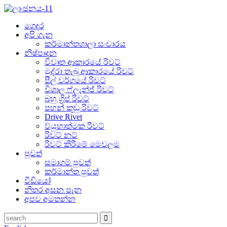
ගෙදර
අපි ගැන
කර්මාන්තශාලා සංචාරය
නිෂ්පාදන
විවෘත ආකාරයේ රිවට්
මුද්රා තැබූ ආකාරයේ රිවට්
පීල් වර්ගයේ රිවට්
විශාල ෆ්ලැන්ජ් රිවට්
බහු ග්‍රිප් රිවට්
පහන් කූඩු රිවට්
Drive Rivet
ව්යුහාත්මක රිවට්
රිවට් නට්
රිවට් කිරීමේ මෙවලම
පුවත්
සමාගම් පුවත්
කර්මාන්ත පුවත්
වීඩියෝ
නිතර අසන පැන
අපව අමතන්න