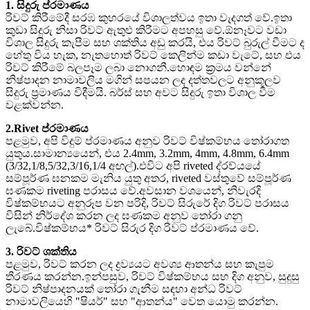
1. සිදුරු ප්රමාණය
රිවට් කිරීමේදී සරඹ කුහරයේ විශාලත්වය ඉතා වැදගත් වේ.ඉතා
කුඩා සිදුරු නිසා රිවට් ඇතුළු කිරීමට අපහසු වේ.ඕනෑවට වඩා
විශාල සිදුරු කැපීම සහ ශක්තිය අඩු කරයි, එය රිවට් බුරුල් වීමට ද
හේතු විය හැක, නැතහොත් රිවට් කෙලින්ම කඩා වැටේ, සහ එය
රිවට් කිරීමේ බලපෑම ලබා නොගනී.හොඳම ක්‍රමය වන්නේ
නිෂ්පාදන නාමාවලිය මගින් සපයන ලද දත්තවලට අනුකූලව
සිදුරු ප්‍රමාණය විදීමයි. බර්ස් සහ අවට සිදුරු ඉතා විශාල වීම
වළක්වන්න.
2.Rivet ප්රමාණය
පළමුව, අපි විදුම් ප්රමාණය අනුව රිවට් විෂ්කම්භය තෝරාගත
යුතුය.සාමාන්‍යයෙන්, එය 2.4mm, 3.2mm, 4mm, 4.8mm, 6.4mm
(3/32,1/8,5/32,3/16,1/4 අඟල්).එවිට අපි riveted ද්රව්යයේ
සම්පූර්ණ ඝනකම මැනිය යුතු අතර, riveted වස්තුවේ සම්පූර්ණ
ඝණකම riveting පරාසය වේ.අවසාන වශයෙන්, නිවැරදි
විෂ්කම්භයට අනුරූප වන පරිදි, රිවට් සිරුරේ දිග රිවට් පරාසය
විසින් නිර්දේශ කරන ලද ඝණකම අනුව තෝරා ගනු
ලැබේ.විෂ්කම්භය* රිවට් සිරුර දිග රිවට් ප්රමාණය වේ.
3. රිවට් ශක්තිය
පළමුව, රිවට් කරන ලද ද්‍රව්‍යයට අවශ්‍ය ආතන්ය සහ කැපුම
තීරණය කරන්න.ඉන්පසුව, රිවට් විෂ්කම්භය සහ දිග අනුව, සුදුසු
රිවට් නිෂ්පාදනයක් තෝරා ගැනීම සඳහා අන්ධ රිවට්
නාමාවලියෙහි "ෂියර්" සහ "ආතන්ය" වෙත යොමු කරන්න.