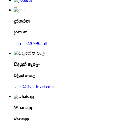
දුරකථන
දුරකථන
+86 15226996368
විද්යුත් තැපෑල
විද්යුත් තැපෑල
sales@fixpalrivet.com
Whatsapp
whatsapp