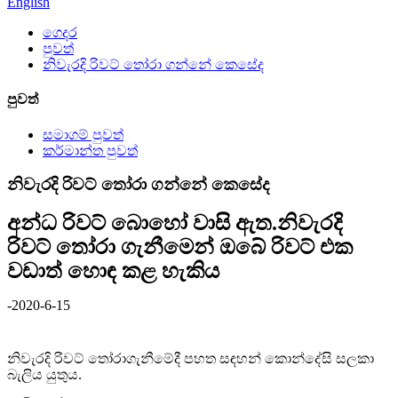
English
ගෙදර
පුවත්
නිවැරදි රිවට් තෝරා ගන්නේ කෙසේද
පුවත්
සමාගම් පුවත්
කර්මාන්ත පුවත්
නිවැරදි රිවට් තෝරා ගන්නේ කෙසේද
අන්ධ රිවට් බොහෝ වාසි ඇත.නිවැරදි
රිවට් තෝරා ගැනීමෙන් ඔබේ රිවට් එක
වඩාත් හොඳ කළ හැකිය
-2020-6-15
නිවැරදි රිවට් තෝරාගැනීමේදී පහත සඳහන් කොන්දේසි සලකා
බැලිය යුතුය.